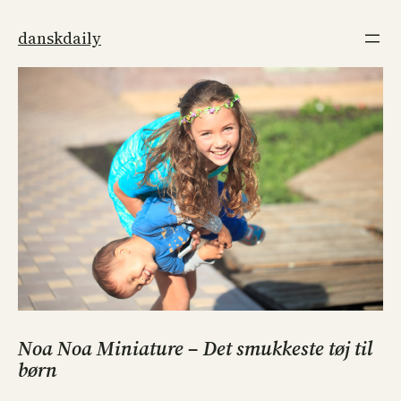
Spring
til
danskdaily
indhold
Noa Noa Miniature – Det smukkeste tøj til
børn