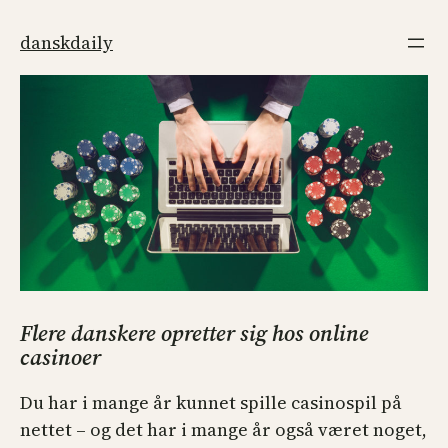
Spring
til
danskdaily
indhold
Flere danskere opretter sig hos online
casinoer
Du har i mange år kunnet spille casinospil på
nettet – og det har i mange år også været noget,