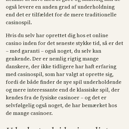
også levere en anden grad af underholdning
end det er tilfældet for de mere traditionelle
casinospil.
Hvis du selv har oprettet dig hos et online
casino inden for det seneste stykke tid, så er det
– med garanti – også noget, du selv kan
genkende. Der er nemlig rigtig mange
danskere, der ikke tidligere har haft erfaring
med casinospil, som har valgt at oprette sig,
fordi de både finder de nye spil underholdende
og mere interessante end de klassiske spil, der
kendes fra de fysiske casinoer – og det er
selvfølgelig også noget, de har bemærket hos
de mange casinoer.